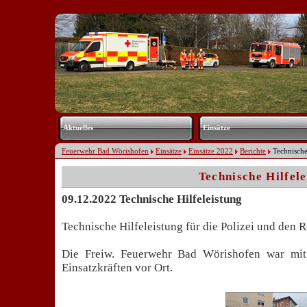
Navigation
überspringen
Aktuelles
Einsätze
Feuerwehr Bad Wörishofen
Einsätze
Einsätze 2022
Berichte
Technische
Technische Hilfele
09.12.2022 Technische Hilfeleistung
Technische Hilfeleistung für die Polizei und den R
Die Freiw. Feuerwehr Bad Wörishofen war m
Einsatzkräften vor Ort.