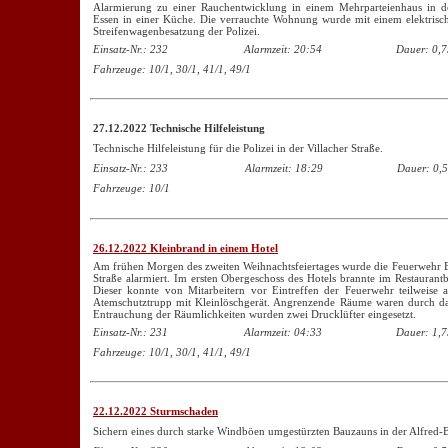
Alarmierung zu einer Rauchentwicklung in einem Mehrparteienhaus in d
Essen in einer Küche. Die verrauchte Wohnung wurde mit einem elektrische
Streifenwagenbesatzung der Polizei.
Einsatz-Nr.: 232
Alarmzeit: 20:54
Dauer: 0,7
Fahrzeuge: 10/1, 30/1, 41/1, 49/1
27.12.2022 Technische Hilfeleistung
Technische Hilfeleistung für die Polizei in der Villacher Straße.
Einsatz-Nr.: 233
Alarmzeit: 18:29
Dauer: 0,5
Fahrzeuge: 10/1
26.12.2022 Kleinbrand in einem Hotel
Am frühen Morgen des zweiten Weihnachtsfeiertages wurde die Feuerwehr 
Straße alarmiert. Im ersten Obergeschoss des Hotels brannte im Restaurant
Dieser konnte von Mitarbeitern vor Eintreffen der Feuerwehr teilweise
Atemschutztrupp mit Kleinlöschgerät. Angrenzende Räume waren durch das 
Entrauchung der Räumlichkeiten wurden zwei Drucklüfter eingesetzt.
Einsatz-Nr.: 231
Alarmzeit: 04:33
Dauer: 1,7
Fahrzeuge: 10/1, 30/1, 41/1, 49/1
22.12.2022 Sturmschaden
Sichern eines durch starke Windböen umgestürzten Bauzauns in der Alfred-