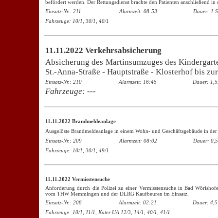
befördert werden. Der Rettungsdienst brachte den Patienten anschließend in 
Einsatz-Nr.: 211
Alarmzeit: 08:53
Dauer: 1 S
Fahrzeuge: 10/1, 30/1, 40/1
11.11.2022 Verkehrsabsicherung
Absicherung des Martinsumzuges des Kindergart
St.-Anna-Straße - Hauptstraße - Klosterhof bis zu
Einsatz-Nr.: 210
Alarmzeit: 16:45
Dauer: 1,5
Fahrzeuge:
---
11.11.2022 Brandmeldeanlage
Ausgelöste Brandmeldeanlage in einem Wohn- und Geschäftsgebäude in der 
Einsatz-Nr.: 209
Alarmzeit: 08:02
Dauer: 0,5
Fahrzeuge: 10/1, 30/1, 49/1
11.11.2022 Vermisstensuche
Anforderung durch die Polizei zu einer Vermisstensuche in Bad Wörishof
vom THW Memmingen und der DLRG Kaufbeuren im Einsatz.
Einsatz-Nr.: 208
Alarmzeit: 02:21
Dauer: 4,5
Fahrzeuge: 10/1, 11/1, Kater UA 12/3, 14/1, 40/1, 41/1