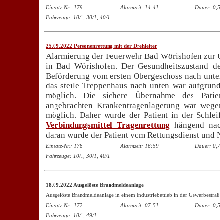
Einsatz-Nr.: 179
Alarmzeit: 14:41
Dauer: 0,5
Fahrzeuge: 10/1, 30/1, 40/1
25.09.2022 Personenrettung mit der Drehleiter
Alarmierung der Feuerwehr Bad Wörishofen zur U
in Bad Wörishofen. Der Gesundheitszustand de
Beförderung vom ersten Obergeschoss nach unten 
das steile Treppenhaus nach unten war aufgrund 
möglich. Die sichere Übernahme des Pati
angebrachten Krankentragenlagerung war wegen
möglich. Daher wurde der Patient in der Schle
Verbindungsmittel Tragenrettung
hängend nach
daran wurde der Patient vom Rettungsdienst und No
Einsatz-Nr.: 178
Alarmzeit: 16:59
Dauer: 0,7
Fahrzeuge: 10/1, 30/1, 40/1
18.09.2022 Ausgelöste Brandmeldeanlage
Ausgelöste Brandmeldeanlage in einem Industriebetrieb in der Gewerbestraß
Einsatz-Nr.: 177
Alarmzeit: 07:51
Dauer: 0,5
Fahrzeuge: 10/1, 49/1