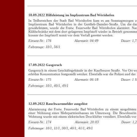
18.09.2022 Hilfeleistung im Impfzentrum Bad Wörishofen
In Teilbereichen der Stadt Bad Wörishofen kam es am Sonntagmorgen zu
Impfzentrum Bad Wörishofen in der Gottlieb-Daimler-Straße. Um die da
gewährleisten, wurde die Freiw. Feuerwehr Bad Wörishofen alarmiert. Na
Kühlschränke mit dem dort gelagerten Impfstoff wieder in Betrieb genomme
konnte der Impfstoff somit vor dem Verfall gerettet werden.
Einsatz-Nr.: 176
Alarmzeit: 04:49
Dauer: 1,7
Fahrzeuge: 10/1, 56/1
17.09.2022 Gasgeruch
Gasgeruch in einem Geschäftsgebäude in der Kaufbeurer Straße. Vor Ort w
erhöhte Konzentration festgestellt werden. Ebenfalls war die Polizei und der
Einsatz-Nr.: 175
Alarmzeit: 06:18
Dauer: 1 S
Fahrzeuge: 10/1, 40/1, 49/1
12.09.2022 Rauchwarnmelder ausgelöst
Alarmierung der Freiw. Feuerwehr Bad Wörishofen zu einem ausgelösten
einer Wohnung eines Mehrparteienhauses im Ulmenweg. Die Bewohnerin w
Wohnung wurde mit einem elektrischen Drucklüfter ventiliert. Ebenfalls vor
Einsatz-Nr.: 174
Alarmzeit: 20:03
Dauer: 1,2
Fahrzeuge: 10/1, 11/1, 30/1, 40/1, 41/1, 49/1