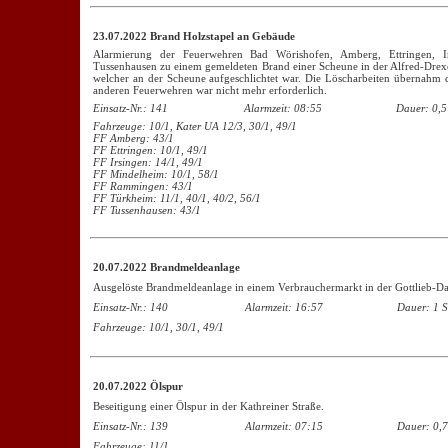
23.07.2022 Brand Holzstapel an Gebäude
Alarmierung der Feuerwehren Bad Wörishofen, Amberg, Ettringen, 
Tussenhausen zu einem gemeldeten Brand einer Scheune in der Alfred-Drexe
welcher an der Scheune aufgeschlichtet war. Die Löscharbeiten übernahm 
anderen Feuerwehren war nicht mehr erforderlich.
Einsatz-Nr.: 141
Alarmzeit: 08:55
Dauer: 0,5
Fahrzeuge: 10/1, Kater UA 12/3, 30/1, 49/1
FF Amberg: 43/1
FF Ettringen: 10/1, 49/1
FF Irsingen: 14/1, 49/1
FF Mindelheim: 10/1, 58/1
FF Rammingen: 43/1
FF Türkheim: 11/1, 40/1, 40/2, 56/1
FF Tussenhausen: 43/1
20.07.2022 Brandmeldeanlage
Ausgelöste Brandmeldeanlage in einem Verbrauchermarkt in der Gottlieb-Da
Einsatz-Nr.: 140
Alarmzeit: 16:57
Dauer: 1 S
Fahrzeuge: 10/1, 30/1, 49/1
20.07.2022 Ölspur
Beseitigung einer Ölspur in der Kathreiner Straße.
Einsatz-Nr.: 139
Alarmzeit: 07:15
Dauer: 0,7
Fahrzeuge: 11/1