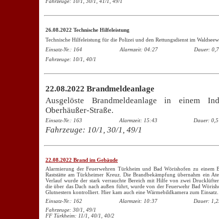
Fahrzeuge: 10/1, 30/1, 41/1, 49/1
26.08.2022 Technische Hilfeleistung
Technische Hilfeleistung für die Polizei und den Rettungsdienst im Waldseew
Einsatz-Nr.: 164
Alarmzeit: 04:27
Dauer: 0,7
Fahrzeuge: 10/1, 40/1
22.08.2022 Brandmeldeanlage
Ausgelöste Brandmeldeanlage in einem Indu
Oberhäußer-Straße.
Einsatz-Nr.: 163
Alarmzeit: 15:43
Dauer: 0,5
Fahrzeuge: 10/1, 30/1, 49/1
22.08.2022 Brand im Gebäude
Alarmierung der Feuerwehren Türkheim und Bad Wörishofen zu einem Bra
Raststätte am Türkheimer Kreuz. Die Brandbekämpfung übernahm ein Ate
Verlauf wurde der stark verrauchte Bereich mit Hilfe von zwei Drucklüfter
die über das Dach nach außen führt, wurde von der Feuerwehr Bad Wörishof
Glutnestern kontrolliert. Hier kam auch eine Wärmebildkamera zum Einsatz.
Einsatz-Nr.: 162
Alarmzeit: 10:37
Dauer: 1,2
Fahrzeuge: 30/1, 49/1
FF Türkheim: 11/1, 40/1, 40/2