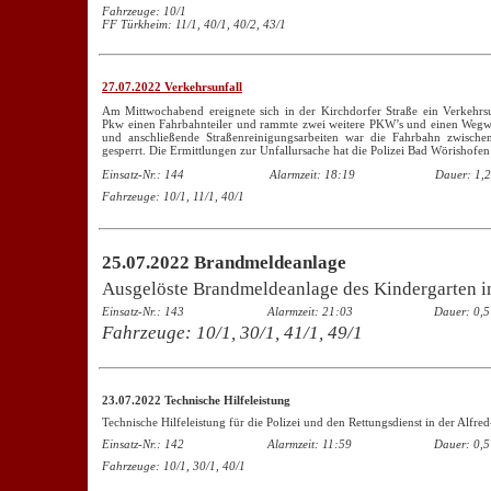
Fahrzeuge: 10/1
FF Türkheim: 11/1, 40/1, 40/2, 43/1
27.07.2022 Verkehrsunfall
Am Mittwochabend ereignete sich in der Kirchdorfer Straße ein Verkehrsu
Pkw einen Fahrbahnteiler und rammte zwei weitere PKW’s und einen Wegwe
und anschließende Straßenreinigungsarbeiten war die Fahrbahn zwische
gesperrt. Die Ermittlungen zur Unfallursache hat die Polizei Bad Wörishof
Einsatz-Nr.: 144
Alarmzeit: 18:19
Dauer: 1,2
Fahrzeuge: 10/1, 11/1, 40/1
25.07.2022 Brandmeldeanlage
Ausgelöste Brandmeldeanlage des Kindergarten in
Einsatz-Nr.: 143
Alarmzeit: 21:03
Dauer: 0,5
Fahrzeuge: 10/1, 30/1, 41/1, 49/1
23.07.2022 Technische Hilfeleistung
Technische Hilfeleistung für die Polizei und den Rettungsdienst in der Alfr
Einsatz-Nr.: 142
Alarmzeit: 11:59
Dauer: 0,5
Fahrzeuge: 10/1, 30/1, 40/1