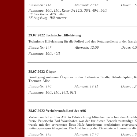
Einsatz-Nr.: 148
Alarmzeit: 20:48
Dauer: 1 S
Fahrzeuge: 10/1, 11/1, Kater UA 12/3, 30/1, 49/1, 56/1
FF Stockheim: 47/1, 50/1
BF Augsburg: Höhenretter
29.07.2022 Technische Hilfeleistung
Technische Hilfeleistung für die Polizei und den Rettungsdienst in der Gangh
Einsatz-Nr.: 147
Alarmzeit: 12:50
Dauer: 0,5
Fahrzeuge: 10/1, 40/1
28.07.2022 Ölspur
Beseitigung mehrerer Ölspuren in der Kathreiner Straße, Bahnhofsplatz, 
Thermen-Allee.
Einsatz-Nr.: 146
Alarmzeit: 19:11
Dauer: 1,7
Fahrzeuge: 10/1, 11/1, 14/1, 61/1
28.07.2022 Verkehrsunfall auf der A96
Verkehrsunfall auf der A96 in Fahrtrichtung München zwischen den Anschl
Freiw. Feuerwehr Bad Wörishofen war der für diesen Bereich zuständige Kr
wurde mit der erweiterten Erste-Hilfe-Ausrüstung medizinisch erstverso
Rettungswagens übergeben. Die Absicherung der Einsatzstelle übernahm die
Einsatz-Nr.: 145
Alarmzeit: 16:40
Dauer: 1 S