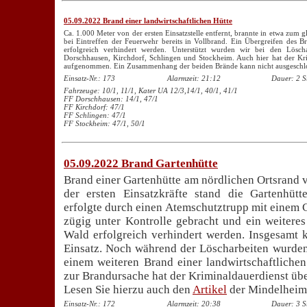
05.09.2022 Brand einer landwirtschaftlichen Hütte
Ca. 1.000 Meter von der ersten Einsatzstelle entfernt, brannte in etwa zum g
bei Eintreffen der Feuerwehr bereits in Vollbrand. Ein Übergreifen des 
erfolgreich verhindert werden. Unterstützt wurden wir bei den Löscha
Dorschhausen, Kirchdorf, Schlingen und Stockheim. Auch hier hat der Kri
aufgenommen. Ein Zusammenhang der beiden Brände kann nicht ausgeschl
Einsatz-Nr.: 173
Alarmzeit: 21:12
Dauer: 2 S
Fahrzeuge: 10/1, 11/1, Kater UA 12/3,14/1, 40/1, 41/1
FF Dorschhausen: 14/1, 47/1
FF Kirchdorf: 47/1
FF Schlingen: 47/1
FF Stockheim: 47/1, 50/1
05.09.2022 Brand Gartenhütte
Brand einer Gartenhütte am nördlichen Ortsrand 
der ersten Einsatzkräfte stand die Gartenhütt
erfolgte durch einen Atemschutztrupp mit einem 
zügig unter Kontrolle gebracht und ein weitere
Wald erfolgreich verhindert werden. Insgesamt
Einsatz. Noch während der Löscharbeiten wurden 
einem weiteren Brand einer landwirtschaftlichen
zur Brandursache hat der Kriminaldauerdienst ü
Lesen Sie hierzu auch den
Artikel
der Mindelheim
Einsatz-Nr.: 172
Alarmzeit: 20:38
Dauer: 3 S