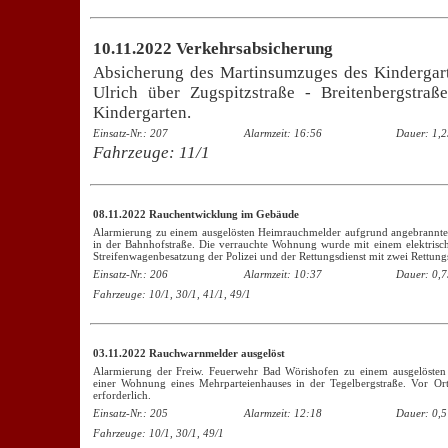
10.11.2022 Verkehrsabsicherung
Absicherung des Martinsumzuges des Kindergart
Ulrich über Zugspitzstraße - Breitenbergstra
Kindergarten.
Einsatz-Nr.: 207
Alarmzeit: 16:56
Dauer: 1,2
Fahrzeuge:
11/1
08.11.2022 Rauchentwicklung im Gebäude
Alarmierung zu einem ausgelösten Heimrauchmelder aufgrund angebrannte
in der Bahnhofstraße. Die verrauchte Wohnung wurde mit einem elektrische
Streifenwagenbesatzung der Polizei und der Rettungsdienst mit zwei Rettun
Einsatz-Nr.: 206
Alarmzeit: 10:37
Dauer: 0,7
Fahrzeuge: 10/1, 30/1, 41/1, 49/1
03.11.2022 Rauchwarnmelder ausgelöst
Alarmierung der Freiw. Feuerwehr Bad Wörishofen zu einem ausgelösten
einer Wohnung eines Mehrparteienhauses in der Tegelbergstraße. Vor Or
erforderlich.
Einsatz-Nr.: 205
Alarmzeit: 12:18
Dauer: 0,5
Fahrzeuge: 10/1, 30/1, 49/1