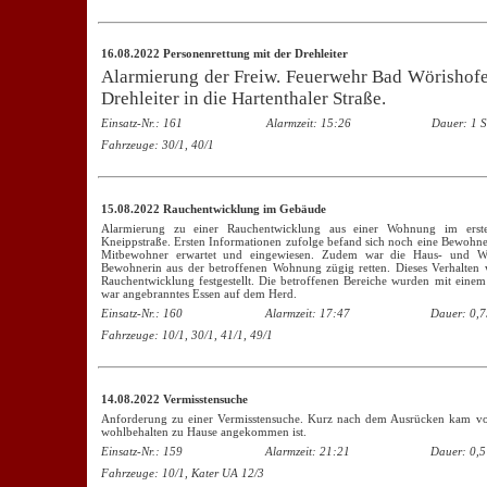
16.08.2022 Personenrettung mit der Drehleiter
Alarmierung der Freiw. Feuerwehr Bad Wörishofen
Drehleiter in die Hartenthaler Straße.
Einsatz-Nr.: 161
Alarmzeit: 15:26
Dauer: 1 S
Fahrzeuge: 30/1, 40/1
15.08.2022 Rauchentwicklung im Gebäude
Alarmierung zu einer Rauchentwicklung aus einer Wohnung im erste
Kneippstraße. Ersten Informationen zufolge befand sich noch eine Bewohn
Mitbewohner erwartet und eingewiesen. Zudem war die Haus- und Woh
Bewohnerin aus der betroffenen Wohnung zügig retten. Dieses Verhalten
Rauchentwicklung festgestellt. Die betroffenen Bereiche wurden mit einem
war angebranntes Essen auf dem Herd.
Einsatz-Nr.: 160
Alarmzeit: 17:47
Dauer: 0,7
Fahrzeuge: 10/1, 30/1, 41/1, 49/1
14.08.2022 Vermisstensuche
Anforderung zu einer Vermisstensuche. Kurz nach dem Ausrücken kam vo
wohlbehalten zu Hause angekommen ist.
Einsatz-Nr.: 159
Alarmzeit: 21:21
Dauer: 0,5
Fahrzeuge: 10/1, Kater UA 12/3