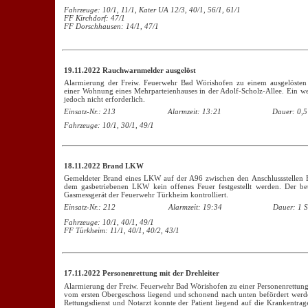
Fahrzeuge: 10/1, 11/1, Kater UA 12/3, 40/1, 56/1, 61/1
FF Kirchdorf: 47/1
FF Dorschhausen: 14/1, 47/1
19.11.2022 Rauchwarnmelder ausgelöst
Alarmierung der Freiw. Feuerwehr Bad Wörishofen zu einem ausgelösten
einer Wohnung eines Mehrparteienhauses in der Adolf-Scholz-Allee. Ein w
jedoch nicht erforderlich.
Einsatz-Nr.: 213
Alarmzeit: 13:21
Dauer: 0,5
Fahrzeuge: 10/1, 30/1, 49/1
18.11.2022 Brand LKW
Gemeldeter Brand eines LKW auf der A96 zwischen den Anschlussstellen
dem gasbetriebenen LKW kein offenes Feuer festgestellt werden. Der 
Gasmessgerät der Feuerwehr Türkheim kontrolliert.
Einsatz-Nr.: 212
Alarmzeit: 19:34
Dauer: 1 S
Fahrzeuge: 10/1, 40/1, 49/1
FF Türkheim: 11/1, 40/1, 40/2, 43/1
17.11.2022 Personenrettung mit der Drehleiter
Alarmierung der Freiw. Feuerwehr Bad Wörishofen zu einer Personenrettung m
vom ersten Obergeschoss liegend und schonend nach unten befördert werde
Rettungsdienst und Notarzt konnte der Patient liegend auf die Krankentra