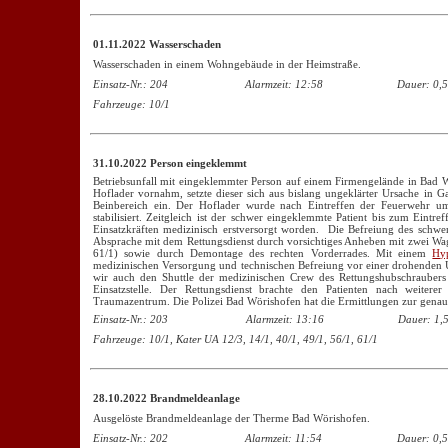
01.11.2022 Wasserschaden
Wasserschaden in einem Wohngebäude in der Heimstraße.
Einsatz-Nr.: 204
Alarmzeit: 12:58
Dauer: 0,5
Fahrzeuge: 10/1
31.10.2022 Person eingeklemmt
Betriebsunfall mit eingeklemmter Person auf einem Firmengelände in Bad 
Hoflader vornahm, setzte dieser sich aus bislang ungeklärter Ursache in
Beinbereich ein. Der Hoflader wurde nach Eintreffen der Feuerwehr um
stabilisiert. Zeitgleich ist der schwer eingeklemmte Patient bis zum Eintr
Einsatzkräften medizinisch erstversorgt worden. Die Befreiung des schwer 
Absprache mit dem Rettungsdienst durch vorsichtiges Anheben mit zwei W
61/1) sowie durch Demontage des rechten Vorderrades. Mit einem
Hy
medizinischen Versorgung und technischen Befreiung vor einer drohende
wir auch den Shuttle der medizinischen Crew des Rettungshubschraubers
Einsatzstelle. Der Rettungsdienst brachte den Patienten nach weiter
Traumazentrum. Die Polizei Bad Wörishofen hat die Ermittlungen zur gen
Einsatz-Nr.: 203
Alarmzeit: 13:16
Dauer: 1,5
Fahrzeuge: 10/1, Kater UA 12/3, 14/1, 40/1, 49/1, 56/1, 61/1
28.10.2022 Brandmeldeanlage
Ausgelöste Brandmeldeanlage der Therme Bad Wörishofen.
Einsatz-Nr.: 202
Alarmzeit: 11:54
Dauer: 0,5