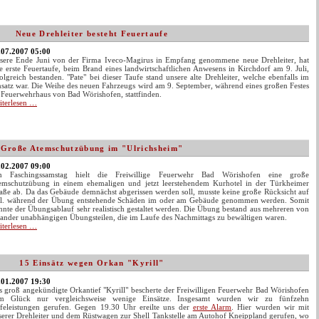
und
Mehrzweckfahrzeug
geweiht
Neue Drehleiter besteht Feuertaufe
.07.2007 05:00
sere Ende Juni von der Firma Iveco-Magirus in Empfang genommene neue Drehleiter, hat
re erste Feuertaufe, beim Brand eines landwirtschaftlichen Anwesens in Kirchdorf am 9. Juli,
olgreich bestanden. "Pate" bei dieser Taufe stand unsere alte Drehleiter, welche ebenfalls im
nsatz war. Die Weihe des neuen Fahrzeugs wird am 9. September, während eines großen Festes
 Feuerwehrhaus von Bad Wörishofen, stattfinden.
Neue
iterlesen …
Drehleiter
besteht
Feuertaufe
Große Atemschutzübung im "Ulrichsheim"
.02.2007 09:00
 Faschingssamstag hielt die Freiwillige Feuerwehr Bad Wörishofen eine große
emschutzübung in einem ehemaligen und jetzt leerstehendem Kurhotel in der Türkheimer
raße ab. Da das Gebäude demnächst abgerissen werden soll, musste keine große Rücksicht auf
tl. während der Übung entstehende Schäden im oder am Gebäude genommen werden. Somit
nnte der Übungsablauf sehr realistisch gestaltet werden. Die Übung bestand aus mehreren von
nander unabhängigen Übungsteilen, die im Laufe des Nachmittags zu bewältigen waren.
Große
iterlesen …
Atemschutzübung
im
"Ulrichsheim"
15 Einsätz wegen Orkan "Kyrill"
.01.2007 19:30
s groß angekündigte Orkantief "Kyrill" bescherte der Freiwilligen Feuerwehr Bad Wörishofen
m Glück nur vergleichsweise wenige Einsätze. Insgesamt wurden wir zu fünfzehn
lfeleistungen gerufen. Gegen 19.30 Uhr ereilte uns der
erste Alarm
. Hier wurden wir mit
serer Drehleiter und dem Rüstwagen zur Shell Tankstelle am Autohof Kneippland gerufen, wo