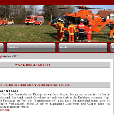
Einsätze
Verein
J
s
Archiv 2007
WAHL DES ARCHIVES
e Drehleiter und Mehrzweckfahrzeug geweiht
.09.2007 10:00
 freiwillige Feuerwehr der Kneippstadt will hoch hinaus. Seit gestern ist das für sie fast ein
nderspiel. Ein Knick, sprich Gelenkarm mit stabilem Korb an der Drehleiter des neuen High-
ch-Fahrzeugs eröffnet den "Spritzenmännern" ganz neue Einsatzmöglichkeiten auch bei
engten Verhältnissen. Selbst an schwer zugängliche Dachfenster und Gaupen kann jetzt
quem angedockt werden.
Neue
iterlesen …
Drehleiter