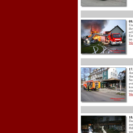
09
Un
ih
erf
Ei
im
We
17
Am
At
St
ev
ko
ei
We
18
Da
zu
Hi
un