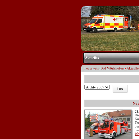
Navigation
überspringen
Aktuelles
Feuerwehr Bad Wörishofen
Aktuelle
Zielseite
Los
Neu
09
Die
Ki
Te
be
be
We