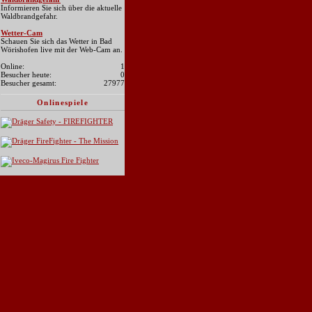
Informieren Sie sich über die aktuelle
Waldbrandgefahr.
Wetter-Cam
Schauen Sie sich das Wetter in Bad
Wörishofen live mit der Web-Cam an.
Online:
1
Besucher heute:
0
Besucher gesamt:
27977
Onlinespiele